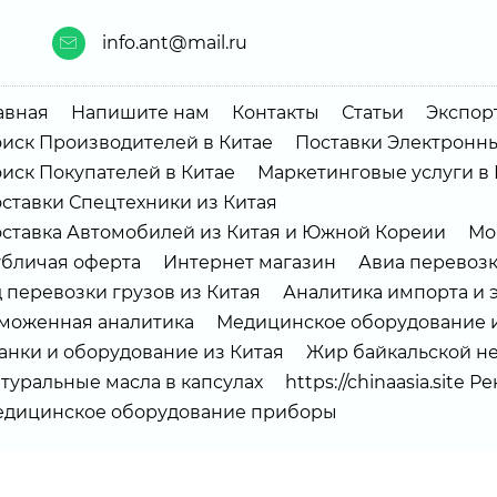
info.ant@mail.ru
авная
Напишите нам
Контакты
Статьи
Экспорт
иск Производителей в Китае
Поставки Электронны
иск Покупателей в Китае
Маркетинговые услуги в 
ставки Спецтехники из Китая
ставка Автомобилей из Китая и Южной Кореии
Мо
бличая оферта
Интернет магазин
Авиа перевоз
 перевозки грузов из Китая
Аналитика импорта и 
моженная аналитика
Медицинское оборудование и
анки и оборудование из Китая
Жир байкальской не
туральные масла в капсулах
https://chinaasia.site 
дицинское оборудование приборы