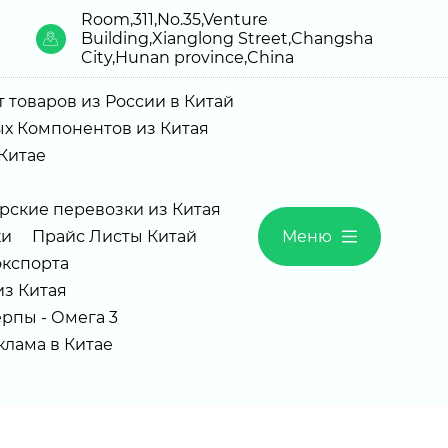
Room,311,No.35,Venture
Building,Xianglong Street,Changsha
City,Hunan province,China
 товаров из России в Китай
х Компонентов из Китая
Китае
рские перевозки из Китая
ки
Прайс Листы Китай
Меню
экспорта
з Китая
рпы - Омега 3
Реклама в Китае