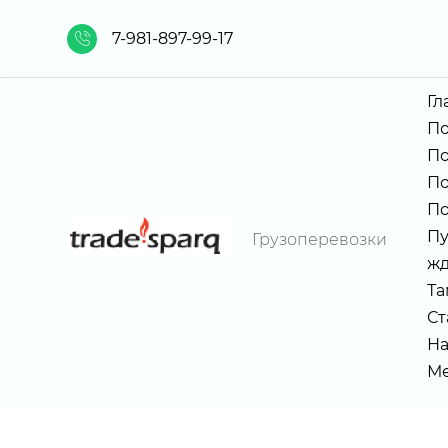
7-981-897-99-17
Гл
По
По
По
По
Пу
Грузоперевозки
жд
Та
Ст
На
Ме