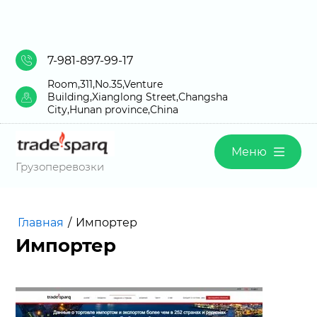
7-981-897-99-17
Room,311,No.35,Venture
Building,Xianglong Street,Changsha
City,Hunan province,China
Меню
Грузоперевозки
Главная
/
Импортер
Импортер