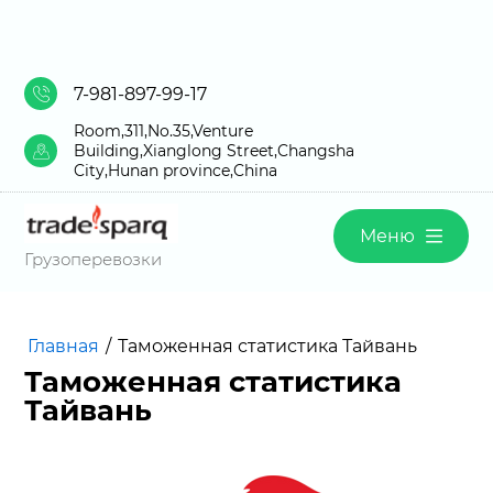
7-981-897-99-17
Room,311,No.35,Venture
Building,Xianglong Street,Changsha
City,Hunan province,China
Меню
Грузоперевозки
Главная
/
Таможенная статистика Тайвань
Таможенная статистика
Тайвань