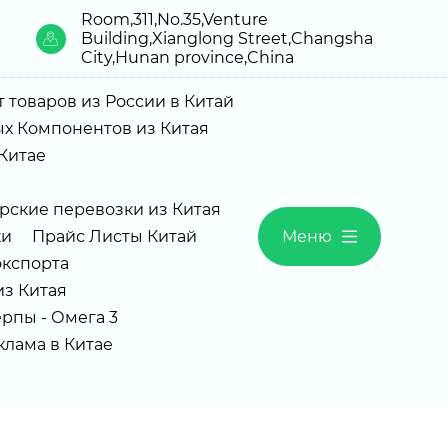
Room,311,No.35,Venture
Building,Xianglong Street,Changsha
City,Hunan province,China
 товаров из России в Китай
х Компонентов из Китая
Китае
рские перевозки из Китая
ки
Прайс Листы Китай
Меню
экспорта
з Китая
рпы - Омега 3
Реклама в Китае