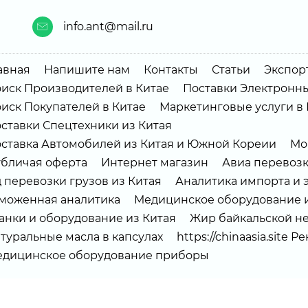
info.ant@mail.ru
авная
Напишите нам
Контакты
Статьи
Экспорт
иск Производителей в Китае
Поставки Электронны
иск Покупателей в Китае
Маркетинговые услуги в 
ставки Спецтехники из Китая
ставка Автомобилей из Китая и Южной Кореии
Мо
бличая оферта
Интернет магазин
Авиа перевоз
 перевозки грузов из Китая
Аналитика импорта и 
моженная аналитика
Медицинское оборудование и
анки и оборудование из Китая
Жир байкальской не
туральные масла в капсулах
https://chinaasia.site 
дицинское оборудование приборы