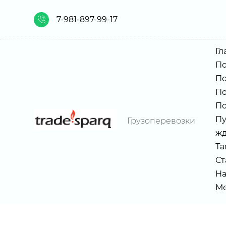
7-981-897-99-17
Гл
По
По
По
По
Пу
Грузоперевозки
жд
Та
Ст
На
Ме