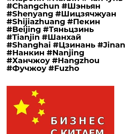
#Changchun #Шэньян
#Shenyang #Шицзячжуан
#Shijiazhuang #Пекин
#Beijing #Тяньцзинь
#Tianjin #Шанхай
#Shanghai #Цзинань #Jinan
#Нанкин #Nanjing
#Ханчжоу #Hangzhou
#Фучжоу #Fuzho