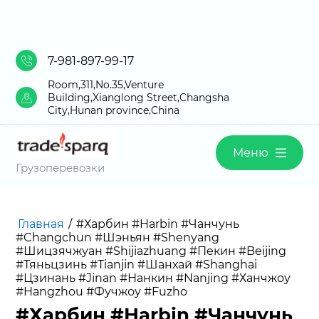
7-981-897-99-17
Room,311,No.35,Venture
Building,Xianglong Street,Changsha
City,Hunan province,China
Меню
Грузоперевозки
Главная
/
#Харбин #Harbin #Чанчунь
#Changchun #Шэньян #Shenyang
#Шицзячжуан #Shijiazhuang #Пекин #Beijing
#Тяньцзинь #Tianjin #Шанхай #Shanghai
#Цзинань #Jinan #Нанкин #Nanjing #Ханчжоу
#Hangzhou #Фучжоу #Fuzho
#Харбин #Harbin #Чанчунь