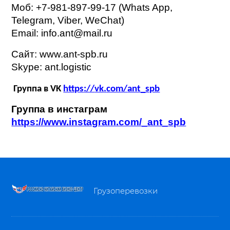
Моб
: +7-981-897-99-17 (Whats App,
Telegram, Viber, WeChat)
Email: info.ant@mail.ru
Сайт
: www.ant-spb.ru
Skype: ant.logistic
Группа в VK
https
://
vk
.
com
/
ant
_
spb
Группа в инстаграм
https://www.instagram.com/_ant_spb
Грузоперевозки