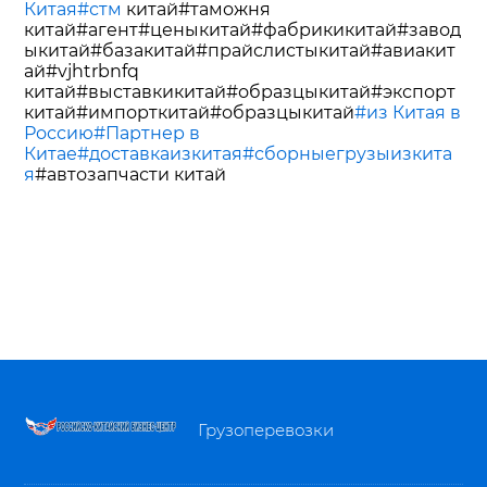
Китая
#стм
китай#таможня
китай#агент#ценыкитай#фабрикикитай#завод
ыкитай#базакитай#прайслистыкитай#авиакит
ай#vjhtrbnfq
китай#выставкикитай#образцыкитай#экспорт
китай#импорткитай#образцыкитай
#из Китая в
Россию
#Партнер в
Китае
#доставкаизкитая
#сборныегрузыизкита
я
#автозапчасти китай
Грузоперевозки