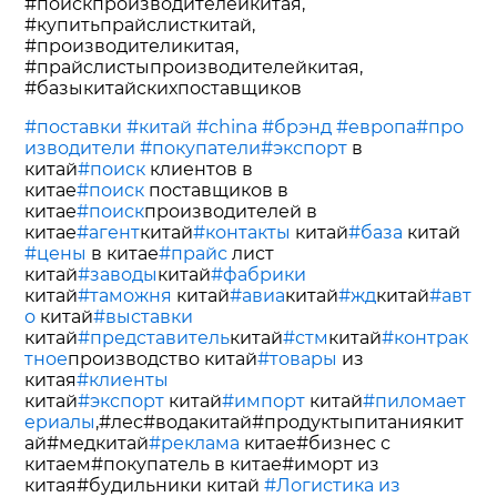
#поискпроизводителейкитая,
#купитьпрайслисткитай,
#производителикитая,
#прайслистыпроизводителейкитая,
#базыкитайскихпоставщиков
#поставки
#китай
#china
#брэнд
#европа
#про
изводители
#покупатели
#экспорт
в
китай
#поиск
клиентов в
китае
#поиск
поставщиков в
китае
#поиск
производителей в
китае
#агент
китай
#контакты
китай
#база
китай
#цены
в китае
#прайс
лист
китай
#заводы
китай
#фабрики
китай
#таможня
китай
#авиа
китай
#жд
китай
#авт
о
китай
#выставки
китай
#представитель
китай
#стм
китай
#контрак
тное
производство китай
#товары
из
китая
#клиенты
китай
#экспорт
китай
#импорт
китай
#пиломает
ериалы
,#лес#водакитай#продуктыпитаниякит
ай#медкитай
#реклама
китае#бизнес с
китаем#покупатель в китае#иморт из
китая#будильники китай
#Логистика из