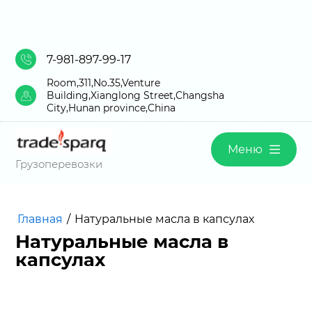
7-981-897-99-17
Room,311,No.35,Venture
Building,Xianglong Street,Changsha
City,Hunan province,China
Меню
Грузоперевозки
Главная
/
Натуральные масла в капсулах
Натуральные масла в
капсулах