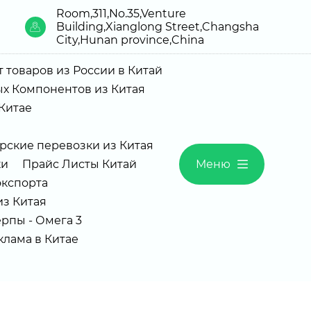
Room,311,No.35,Venture
Building,Xianglong Street,Changsha
City,Hunan province,China
 товаров из России в Китай
х Компонентов из Китая
Китае
рские перевозки из Китая
ки
Прайс Листы Китай
Меню
экспорта
з Китая
рпы - Омега 3
Реклама в Китае