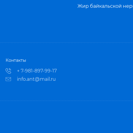
Жир байкальской нерп
Контакты
+ 7-981-897-99-17
info.ant@mail.ru