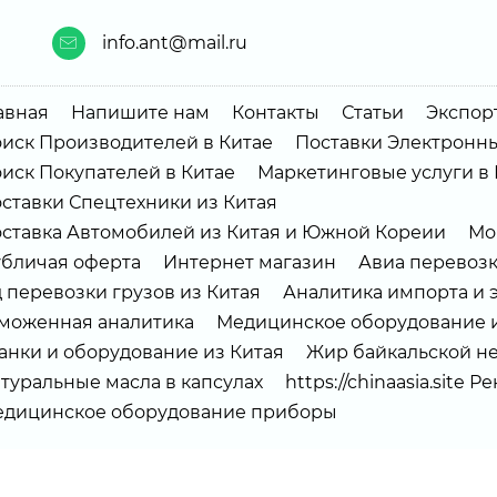
info.ant@mail.ru
авная
Напишите нам
Контакты
Статьи
Экспорт
иск Производителей в Китае
Поставки Электронны
иск Покупателей в Китае
Маркетинговые услуги в 
ставки Спецтехники из Китая
ставка Автомобилей из Китая и Южной Кореии
Мо
бличая оферта
Интернет магазин
Авиа перевоз
 перевозки грузов из Китая
Аналитика импорта и 
моженная аналитика
Медицинское оборудование и
анки и оборудование из Китая
Жир байкальской не
туральные масла в капсулах
https://chinaasia.site 
дицинское оборудование приборы