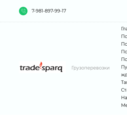
7-981-897-99-17
Гл
По
По
По
По
Пу
Грузоперевозки
жд
Та
Ст
На
Ме