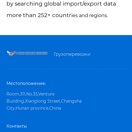
by searching global import/export data
more than 252+ countr
ies and regions.
Грузоперевозки
Местоположение:
Room,311,No.35,Venture
Building,Xianglong Street,Changsha
City,Hunan province,China
Контакты